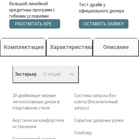
большой линейкой
Тест-драйв у
кредитных программ с
официального дилера
гибкими условиями
РАССЧИТАТЬ КРЕДИТ
ОСТАВИТЬ ЗАЯВКУ
Комплектация
Характеристики
Описание
Экстерьер
11 опций
20-дюймовые черные
Система запуска без
легкосплавные диски в
ключа (бескнопочный
спортивном стиле
запуск)
Акустически комфортное
Скрытые дверные ручки
остекление
Спойлер
Бесключевой доступ