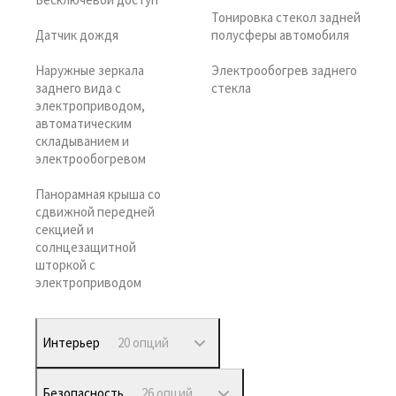
Тонировка стекол задней
Датчик дождя
полусферы автомобиля
Наружные зеркала
Электрообогрев заднего
заднего вида с
стекла
электроприводом,
автоматическим
складыванием и
электрообогревом
Панорамная крыша со
сдвижной передней
секцией и
солнцезащитной
шторкой с
электроприводом
Интерьер
20 опций
Безопасность
26 опций