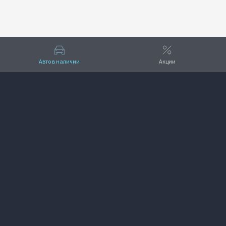
Авто в наличии
Акции
Вверх
VOYAH Атлас
+7 (493) 233-44-44