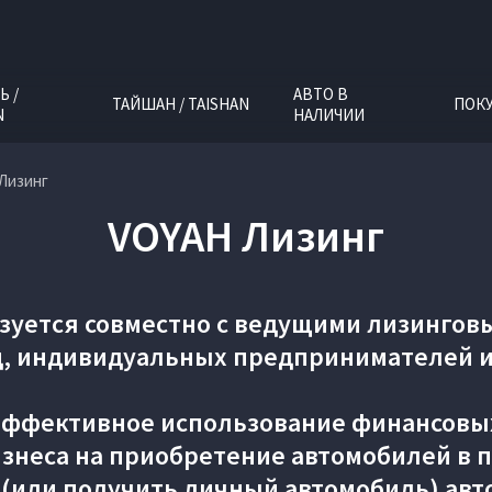
Ь /
АВТО В
ТАЙШАН / TAISHAN
ПОК
N
НАЛИЧИИ
Лизинг
VOYAH Лизинг
зуется совместно с ведущими лизингов
, индивидуальных предпринимателей и
эффективное использование финансовы
знеса на приобретение автомобилей в п
 (или получить личный автомобиль) авт