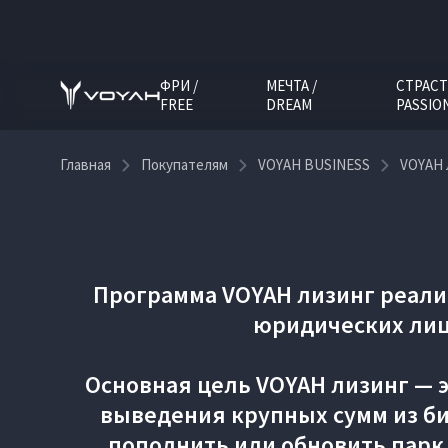
ФРИ /
МЕЧТА /
СТРАСТ
FREE
DREAM
PASSIO
Главная
Покупателям
VOYAH BUSINESS
VOYAH 
Программа VOYAH лизинг реали
юридических лиц
Основная цель VOYAH лизинг — 
выведения крупных сумм из би
пополнить или обновить парк