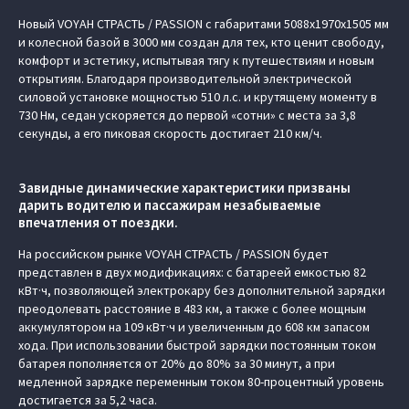
Новый VOYAH СТРАСТЬ / PASSION с габаритами 5088х1970х1505 мм
и колесной базой в 3000 мм создан для тех, кто ценит свободу,
комфорт и эстетику, испытывая тягу к путешествиям и новым
открытиям. Благодаря производительной электрической
силовой установке мощностью 510 л.с. и крутящему моменту в
730 Нм, седан ускоряется до первой «сотни» с места за 3,8
секунды, а его пиковая скорость достигает 210 км/ч.
Завидные динамические характеристики призваны
дарить водителю и пассажирам незабываемые
впечатления от поездки.
На российском рынке VOYAH СТРАСТЬ / PASSION будет
представлен в двух модификациях: с батареей емкостью 82
кВт·ч, позволяющей электрокару без дополнительной зарядки
преодолевать расстояние в 483 км, а также с более мощным
аккумулятором на 109 кВт·ч и увеличенным до 608 км запасом
хода. При использовании быстрой зарядки постоянным током
батарея пополняется от 20% до 80% за 30 минут, а при
медленной зарядке переменным током 80-процентный уровень
достигается за 5,2 часа.