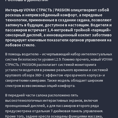
Интерьер VOYAH СТРАСТЬ / PASSION олицетворяет собой
роскошь и непревзойденный комфорт, а передовые
технологии, примененные в создании седана, позволяют
заглянуть в будущее, доступное в настоящем. Водителя и
пассажиров встречает 1,4-метровый тройной «парящий»
сенсорный дисплей, а инновационный кокпит заботливо
проецирует ключевые показатели органов управления на
лобовое стекло.
В помощь водителю – исчерпывающий набор интеллектуальных
систем безопасности уровня L2.9. Помимо прочего, новый VOYAH
СТРАСТЬ / PASSION располагает системой мониторинга
усталости водителя в режиме реального времени и системой
кругового обзора 360◦ c эффектом «прозрачного корпуса» и
сверхчеткими камерами. Также модель обладает широким
спектром всевозможных опций комфорта.
В передней части салона расположено пять
высокотехнологичных интерактивных экранов, включая
проекционный дисплей, а для пассажиров второго ряда
предусмотрена отдельная 7-дюймовая панель управления.
Кроме того, задние кресла оснащены функциями массажа,