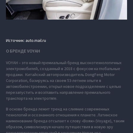
Источник: auto.mail.ru
О БРЕНДЕ VOYAH
VOYAH – это новый премиальный бренд высокотехнологичных
электромобилей, созданный в 2018 с фокусом на глобальные
продажи. Китайский автопроизводитель DongFeng Motor
Corporation, базируясь на своем 53-летнем опыте в
автомобилестроении, открыл новое подразделение с целью
перезапустить и возглавить направление премиального
транспорта на электротяге.
В основе бренда лежит тренд на слияние современных
технологий и осознанного отношения к планете. Латинское
наименование бренда отсылает к слову «Вояж» (Voyage), таким
образом, символизируя начало путешествия в новую эру
технологических открытий в концепции Новая эра