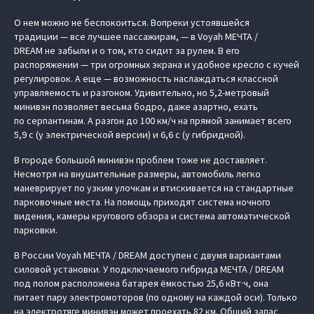
О нем можно не беспокоиться. Вопреки устоявшейся
традиции — все лучшее пассажирам, — в Voyah МЕЧТА /
DREAM не забыли и о том, кто сидит за рулем. В его
распоряжении — три огромных экрана и удобное кресло с кучей
регулировок. А еще — возможность наслаждаться классной
управляемость и разгоном. Удивительно, но 5,2-метровый
минивэн позволяет весьма бодро, даже азартно, ехать
по серпантинам. А разгон до 100 км/ч на прямой занимает всего
5,9 с (у электрической версии) и 6,6 с (у гибридной).
В городе большой минивэн проблем тоже не доставляет.
Несмотря на внушительные размеры, автомобиль легко
маневрирует по узким улочкам и втискивается на стандартные
парковочные места. На помощь приходят система ночного
видения, камеры кругового обзора и система автоматической
парковки.
В России Voyah МЕЧТА / DREAM доступен с двумя вариантами
силовой установки. У подключаемого гибрида МЕЧТА / DREAM
под полом расположена батарея ёмкостью 25,6 кВт·ч, она
питает пару электромоторов (по одному на каждой оси). Только
на электротяге минивэн может проехать 82 км. Общий запас