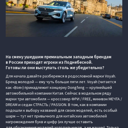
На смену ушедшим премиальным западным брендам
в России приходят игроки из Поднебесной.
Готовы ли они выступать столь же убедительно?
Для начала давайте разберемся в родословной марки Voyah.
Бренд молодой — ему чуть больше пяти лет. Voyah (читается
как «Воя») принадлежит концерну Dongfeng — крупнейшей
автомобильной компании Китая. Сейчас в модельном ряду
марки три автомобиля — кроссовер ФРИ / FREE, минивэн МЕЧТА /
DREAM и седан СТРАСТЬ / PASSION. В том, как в компании
подошли к выбору названий для своих моделей, есть особый
шарм — тут нет привычного для китайских автомобилей
нагромождения букв и цифр (их лучше оставить
для обозначения моделей холодильников, а не машин). Только