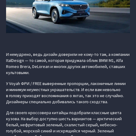
И немудрено, ведь дизайн доверили не кому-то там, а компании
ItalDesign — то самой, которая придумала облик BMW M1, Alfa
Romeo Brera, DeLorean и многих других автомобилей, ставших
культовыми.
У Voyah ФРИ / FREE выверенные пропорции, лаконичные линии
и минимум неуместных украшательств. И если вам невольно
в голову приходят воспоминания о яхтах, так это не случайно.
Дизайнеры специально добивались такого сходства.
Для своего кроссовера китайцы подобрали классные цвета
кузова. На выбор доступно шесть вариантов — арктический
белый, нефритовый зеленый, скалистый серый, небесно-
голубой, морской синий и искрящийся черный. Зеленый