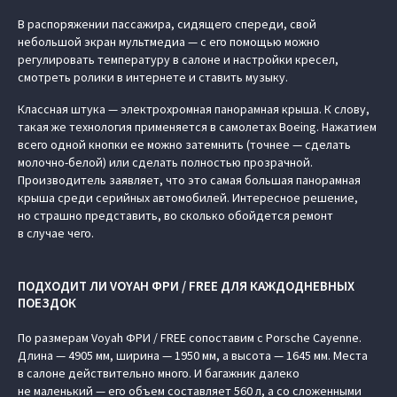
В распоряжении пассажира, сидящего спереди, свой
небольшой экран мультмедиа — с его помощью можно
регулировать температуру в салоне и настройки кресел,
смотреть ролики в интернете и ставить музыку.
Классная штука — электрохромная панорамная крыша. К слову,
такая же технология применяется в самолетах Boeing. Нажатием
всего одной кнопки ее можно затемнить (точнее — сделать
молочно-белой) или сделать полностью прозрачной.
Производитель заявляет, что это самая большая панорамная
крыша среди серийных автомобилей. Интересное решение,
но страшно представить, во сколько обойдется ремонт
в случае чего.
ПОДХОДИТ ЛИ VOYAH ФРИ / FREE ДЛЯ КАЖДОДНЕВНЫХ
ПОЕЗДОК
По размерам Voyah ФРИ / FREE сопоставим с Porsche Cayenne.
Длина — 4905 мм, ширина — 1950 мм, а высота — 1645 мм. Места
в салоне действительно много. И багажник далеко
не маленький — его объем составляет 560 л, а со сложенными