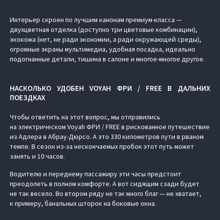
Интерьер скроен по лучшим канонам премиум-класса —
двухцветная отделка (доступно три цветовые комбинации),
экокожа (нет, не ради экономии, а ради окружающей среды),
огромные экраны мультимедиа, удобная посадка, идеально
подогнанные детали, тишина в салоне и многое-многое другое.
НАСКОЛЬКО УДОБЕН VOYAH ФРИ / FREE В ДАЛЬНИХ
ПОЕЗДКАХ
Чтобы ответить на этот вопрос, мы отправились
на электрическом Voyah ФРИ / FREE в рискованное путешествие
из Адлера в Абрау-Дюрсо. А это 330 километров пути в рваном
темпе. В сезон из-за нескончаемых пробок этот путь может
занять и 10 часов.
Водителю и переднему пассажиру эти часы предстоит
преодолеть в полном комфорте. А вот сидящим сзади будет
не так весело. Во втором ряду не так много благ — не хватает,
к примеру, банальных шторок на боковые окна.