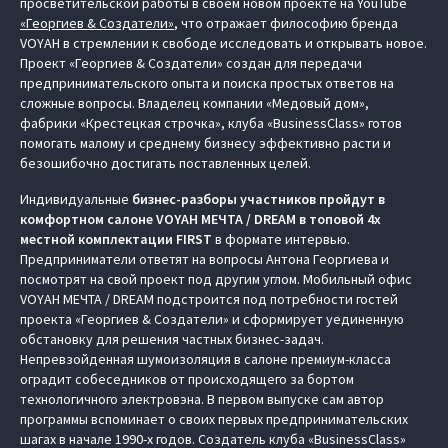
просветительской работы в своем новом проекте на YouTube
«Георгиев & Создатели»
, что отражает философию бренда
VOYAH в стремлении к свободе исследовать и открывать новое.
Проект «Георгиев & Создатели» создан для передачи
предпринимательского опыта и поиска простых ответов на
сложные вопросы. Владелец компании «Медовый дом»,
фабрики «Крестецкая строчка», клуба «BusinessClass» готов
помогать малому и среднему бизнесу эффективно расти и
безошибочно достигать поставленных целей.
Индивидуальные
бизнес-разборы участников пройдут в
комфортном салоне VOYAH МЕЧТА / DREAM в топовой 4х
местной комплектации FIRST
в формате интервью.
Предприниматели ответят на вопросы Антона Георгиева и
посмотрят на свой проект под другим углом. Мобильный офис
VOYAH МЕЧТА / DREAM подстроится под потребности гостей
проекта «Георгиев & Создатели» и сформирует уединенную
обстановку для решения частных бизнес-задач.
Непревзойденная шумоизоляция в салоне премиум-класса
оградит собеседников от происходящего за бортом
технологичного электровэна. В первом выпуске сам автор
программы вспоминает о своих первых предпринимательских
шагах в начале 1990-х годов. Создатель клуба «BusinessClass»