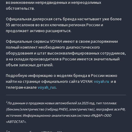
возникновении непредвиденных и непреодолимых
обстоятельств.
Официальная дилерская сеть бренда насчитывает уже более
55 автосалонов во всех ключевых регионах России и
продолжает активно расширяться.
Официальные сервисы VOYAH имеют в своем распоряжении
полный комплект необходимого диагностического
оборудования и штат высококвалифицированных сотрудников,
а на складах производителя в России имеется значительный
объем запасных деталей.
Подробную информацию о моделях бренда в России можно
найти на странице официального сайта VOYAH:
voyah.ru
и в
телеграм-канале
voyah_rus
.
1
По данным о продажах новых автомобилей за 2025 год, тип топлива:
(бензин/электричество (гибрид PHEV), электричество), география: вся РФ,
источник: Информационно-аналитическая система «РАДАР» ООО
«АВТОСТАТ».
2