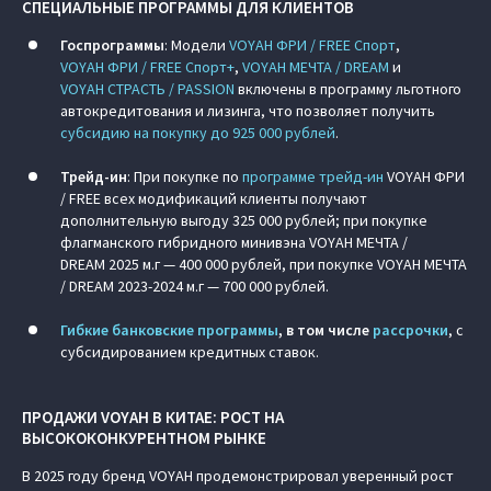
СПЕЦИАЛЬНЫЕ ПРОГРАММЫ ДЛЯ КЛИЕНТОВ
Госпрограммы
: Модели
VOYAH ФРИ / FREE Спорт
,
VOYAH ФРИ / FREE Спорт+
,
VOYAH МЕЧТА / DREAM
и
VOYAH СТРАСТЬ / PASSION
включены в программу льготного
автокредитования и лизинга, что позволяет получить
субсидию на покупку до 925 000 рублей
.
Трейд-ин
: При покупке по
программе трейд-ин
VOYAH ФРИ
/ FREE всех модификаций клиенты получают
дополнительную выгоду 325 000 рублей; при покупке
флагманского гибридного минивэна VOYAH МЕЧТА /
DREAM 2025 м.г — 400 000 рублей, при покупке VOYAH МЕЧТА
/ DREAM 2023-2024 м.г — 700 000 рублей.
Гибкие банковские программы
, в том числе
рассрочки
, с
субсидированием кредитных ставок.
ПРОДАЖИ VOYAH В КИТАЕ: РОСТ НА
ВЫСОКОКОНКУРЕНТНОМ РЫНКЕ
В 2025 году бренд VOYAH продемонстрировал уверенный рост