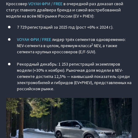
Кроссовер
VOYAH ФРИ / FREE
в очередной раз доказал свой
статус главного драйвера бренда и самой востребованной
модели на всём NEV-рынке России (EV + PHEV):
7 729 регистраций за 2025 год (рост +6% к 2024 г.).
VOYAH ФРИ / FREE
лидер трёх сегментов одновременно:
2
NEV-сегмента в целом, премиум-класса
NEV, а также
сегмента крупных кроссоверов (E/F-SUV).
Рекордный декабрь: 1 253 регистраций экземпляров
модели (+30% к ноябрю). Рыночная доля модели в NEV-
сегменте достигла 12,5% — наивысший показатель среди
электромобилей и гибридов (EV+PHEV), представленных на
российском рынке.