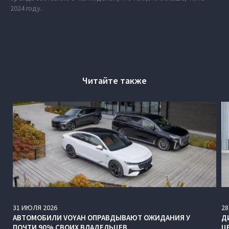
2024 году.
Читайте также
31
ИЮЛЯ
2026
28
АВТОМОБИЛИ VOYAH ОПРАВДЫВАЮТ ОЖИДАНИЯ У
Д
ПОЧТИ 90% СВОИХ ВЛАДЕЛЬЦЕВ
Ц