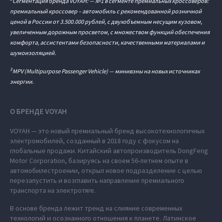
Сегментация бренда VOYAH: — №1 в сегменте премиальных кроссоверов:
премиальный кроссовер – автомобиль c рекомендованной розничной
ценой в России от 3.500.000 рублей, с двухобъемным несущим кузовом,
увеличенным дорожным просветом, с множеством функций обеспечения
комфорта, ассистентами безопасности, качественными материалами и
шумоизоляцией.
3
MPV (Multipurpose Passenger Vehicle) — минивэны на новых источниках
энергии.
О БРЕНДЕ VOYAH
VOYAH — это новый премиальный бренд высокотехнологичных
электромобилей, созданный в 2018 году с фокусом на
глобальные продажи. Китайский автопроизводитель DongFeng
Motor Corporation, базируясь на своем 56-летнем опыте в
автомобилестроении, открыл новое подразделение с целью
перезапустить и возглавить направление премиального
транспорта на электротяге.
В основе бренда лежит тренд на слияние современных
технологий и осознанного отношения к планете. Латинское