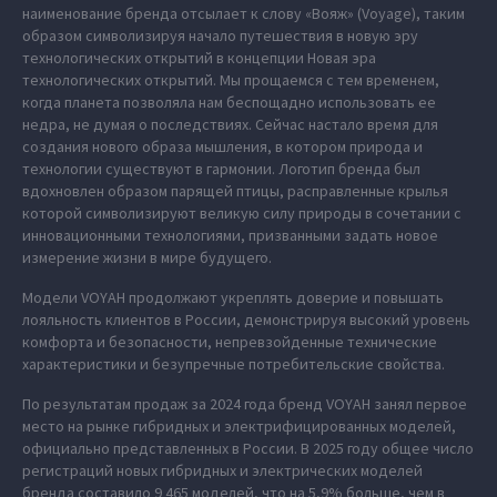
наименование бренда отсылает к слову «Вояж» (Voyage), таким
образом символизируя начало путешествия в новую эру
технологических открытий в концепции Новая эра
технологических открытий. Мы прощаемся с тем временем,
когда планета позволяла нам беспощадно использовать ее
недра, не думая о последствиях. Сейчас настало время для
создания нового образа мышления, в котором природа и
технологии существуют в гармонии. Логотип бренда был
вдохновлен образом парящей птицы, расправленные крылья
которой символизируют великую силу природы в сочетании с
инновационными технологиями, призванными задать новое
измерение жизни в мире будущего.
Модели VOYAH продолжают укреплять доверие и повышать
лояльность клиентов в России, демонстрируя высокий уровень
комфорта и безопасности, непревзойденные технические
характеристики и безупречные потребительские свойства.
По результатам продаж за 2024 года бренд VOYAH занял первое
место на рынке гибридных и электрифицированных моделей,
официально представленных в России. В 2025 году общее число
регистраций новых гибридных и электрических моделей
бренда составило 9 465 моделей, что на 5,9% больше, чем в