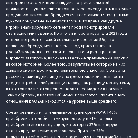
лидером по росту индекса индекс потребительской
лояльности — увеличение готовности рекомендовать к покупке
продукцию люксового бренда VOYAH составило 15 процентных
пунктов при уровне значимости 95%. В то время как другие
игроки анализируемого сегмента продемонстрировали
стагнацию или падение. По итогам второго квартала 2023 года
индекс потребительской лояльности составил 9%, что
позволило бренду, меньше чем за год присутствия на
российском рынке, превзойти показатели ряда грандов
мирового автопрома, включая известные премиальные марки с
вековой историей. Более того, результаты некоторых из них
даже не смогли достичь положительного значения. Эксперты
рассчитывали индекс индекс потребительской лояльности
среди потребителей, знающих марку, как разницу между теми,
кто готов или не готов рекомендовать ее модели к покупке.
Таким образом, в настоящий момент показатель позитивного
отношения к VOYAH находится на уровне выше среднего.
Среди реальной и потенциальной аудитории VOYAH 40%
приобрели автомобиль в минувшем году и 81% готовы
приобрести его в следующем, из которых 37% планируют
отдать предпочтение кроссоверам. При этом 28%
пользователей отмечают, что скорее купят электромобиль в то