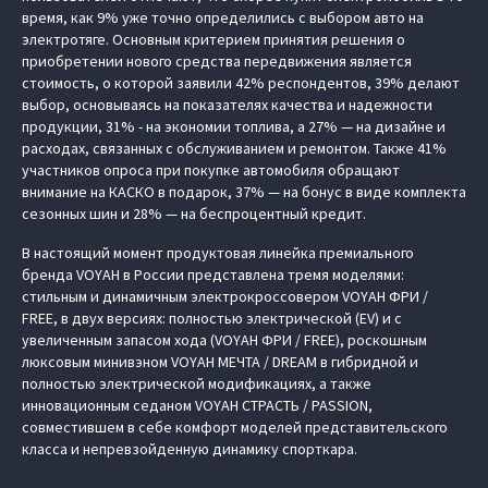
время, как 9% уже точно определились с выбором авто на
электротяге. Основным критерием принятия решения о
приобретении нового средства передвижения является
стоимость, о которой заявили 42% респондентов, 39% делают
выбор, основываясь на показателях качества и надежности
продукции, 31% - на экономии топлива, а 27% — на дизайне и
расходах, связанных с обслуживанием и ремонтом. Также 41%
участников опроса при покупке автомобиля обращают
внимание на КАСКО в подарок, 37% — на бонус в виде комплекта
сезонных шин и 28% — на беспроцентный кредит.
В настоящий момент продуктовая линейка премиального
бренда VOYAH в России представлена тремя моделями:
стильным и динамичным электрокроссовером VOYAH ФРИ /
FREE, в двух версиях: полностью электрической (EV) и с
увеличенным запасом хода (VOYAH ФРИ / FREE), роскошным
люксовым минивэном VOYAH МЕЧТА / DREAM в гибридной и
полностью электрической модификациях, а также
инновационным седаном VOYAH СТРАСТЬ / PASSION,
совместившем в себе комфорт моделей представительского
класса и непревзойденную динамику спорткара.