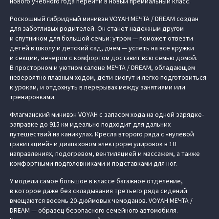
нового учебного года перейти в новый премиальный класс.
Роскошный гибридный минивэн VOYAH МЕЧТА / DREAM создан
для заботливых родителей. Он станет надежным другом
и спутником для большой семьи: утром — поможет отвезти
детей в школу и детский сад, днем — успеть на все кружки
и секции, вечером с комфортом доставит всю семью домой.
В просторном и уютном салоне МЕЧТА / DREAM, обладающем
невероятно плавным ходом, дети смогут и легко подготовиться
к урокам, и отдохнуть в перерывах между занятиями или
тренировками.
Флагманский минивэн VOYAH с запасом хода на одной зарядке-
заправке до 915 км идеально подходит для дальних
путешествий на каникулах. Кресла второго ряда с «нулевой
гравитацией» и диапазоном электрорегулировок в 10
направлениях, подогревом, вентиляцией и массажем, а также
комфортными подголовниками и подставками для ног.
У модели самое большое в классе багажное отделение,
в которое даже без складывания третьего ряда сидений
вмещаются восемь 20-дюймовых чемоданов. VOYAH МЕЧТА /
DREAM — образец безопасного семейного автомобиля.