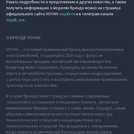
Узнать подробности о предложении и других новостях, а также
получить информацию о моделях бренда можно на странице
официального сайта VOYAH:
voyah.ru
и в телеграм-канале
voyah_rus
.
О БРЕНДЕ VOYAH
VOYAH — это новый премиальный бренд высокотехнологичных
электромобилей, созданный в 2018 году с фокусом
на глобальные продажи. Китайский автопроизводитель
DongFeng Motor Corporation, базируясь на своем 56-летнем
опыте в автомобилестроении, открыл новое подразделение
с целью перезапустить и возглавить направление премиального
транспорта на электротяге.
В основе бренда лежит тренд на слияние современных
технологий и осознанного отношения к планете. Латинское
наименование бренда отсылает к слову «Вояж» (Voyage), таким
образом символизируя начало путешествия в новую эру
технологических открытий в концепции Новая эра
технологических открытий. Мы прощаемся с тем временем,
когда планета позволяла нам беспощадно использовать