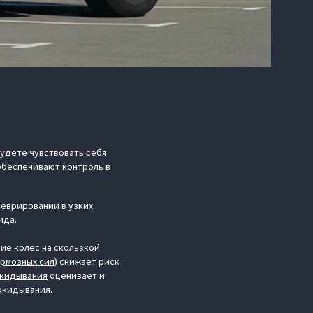
будете чувствовать себя
обеспечивают контроль в
неврировании в узких
ида.
е колес на скользкой
рмозных сил)
снижает риск
окидывания
оценивает и
рокидывания.