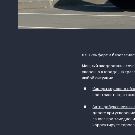
Ваш комфорт и безопаснос
Мощный внедорожник сочета
уверенно в городе, на тра
любой ситуации.
Камеры кругового обз
пространствах, а так
Антипробуксовочная с
дороге при ускорении
заноса при замедлени
корректирует тормозн