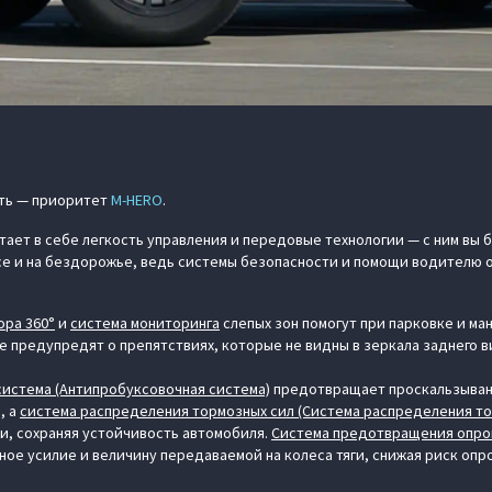
ть — приоритет
M‑HERO
.
ет в себе легкость управления и передовые технологии — с ним вы 
ссе и на бездорожье, ведь системы безопасности и помощи водителю 
ора 360°
и
система мониторинга
слепых зон помогут при парковке и ма
же предупредят о препятствиях, которые не видны в зеркала заднего в
истема (Антипробуксовочная система)
предотвращает проскальзывани
, а
система распределения тормозных сил (Система распределения то
и, сохраняя устойчивость автомобиля.
Система предотвращения опр
ое усилие и величину передаваемой на колеса тяги, снижая риск оп