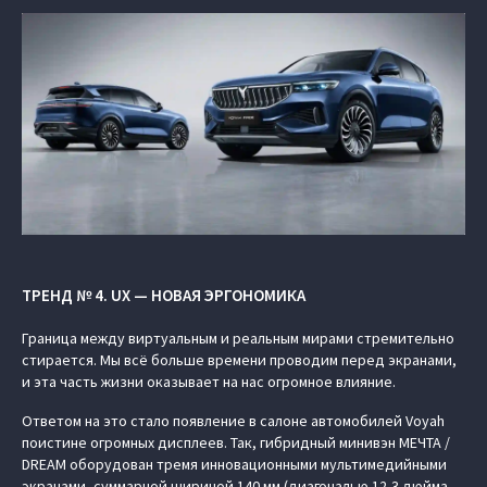
ТРЕНД № 4. UX — НОВАЯ ЭРГОНОМИКА
Граница между виртуальным и реальным мирами стремительно
стирается. Мы всё больше времени проводим перед экранами,
и эта часть жизни оказывает на нас огромное влияние.
Ответом на это стало появление в салоне автомобилей Voyah
поистине огромных дисплеев. Так, гибридный минивэн МЕЧТА /
DREAM оборудован тремя инновационными мультимедийными
экранами, суммарной шириной 140 мм (диагональю 12,3 дюйма