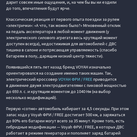
дарит совсем иные ощущения, и, на чем бы вы ни ездили
до того, впечатления будут ярче.
Классическая реакция от первого опыта поездки за рулем
«электрички»: «А что, так можно было?» Мгновенный отклик
на педаль акселератора в любой момент движения (у
электрического силового агрегата весь крутящий момент
доступен всегда), недостижимая для автомобилей с ДВС
тишина в салоне и потрясающая управляемость (спасибо
батареям в полу, дарящим низкий центр тяжести).
Появившийся пять лет назад бренд VOYAH изначально
ориентировался на создание именно таких машин. Так,
электрический кроссовер
VOYAH ФРИ / FREE
приводится
в движение двумя электродвигателями с пиковой мощностью
до 693 л. с. и крутящим моментом до 1040 Нм (на выбор
несколько модификаций).
Первую «сотню» автомобиль набирает за 4,5 секунды. При этом
запас хода у Voyah ФРИ / FREE достигает 500 км, а заряжаться
до 80% его батареи могут всего за 35 минут. Кроме того, есть
гибридные модификации — Voyah ФРИ / FREE, в которых ДВС
работает в режиме генератора и пополняет заряд батарей