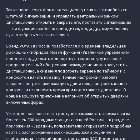
Также через смартфон владельцы могут снять автомобиль со
штатной сигнализации и управлять центральным замком:
дистанционно открыть и закрыть его, поставить сигнализацию
— эта функция особенно пригодится, когда другому человеку
нужно забрать что-то из салона.
Бренд VOYAH в России позаботился и о времени владельцев
роскошных гибридов. Новая функция «Удаленное управление»
помогает поддержать комфортную температуру в салоне —
предварительный обогрев или охлаждение можно запустить
дистанционно, а сидения подогреть заранее по таймеру и с
комфортом начать поездку. Точные настройки позволят
заранее прогреть или охладить двигатель, настроить климат-
контроль и сэкономить время при подготовке к движению. В
конце маршрута приложение напомнит об открытых дверях и
включенных фарах.
У каждого пользователя в доступе возможность заряжаться на
более чем 800 зарядных станциях по всей России — в разделе
приложения «Зарядки», пользователю открывается подробная
карта с расположением всех находящихся в роуминге и
свободных на текущий момент доступных ЭЗС. Кроме того, в