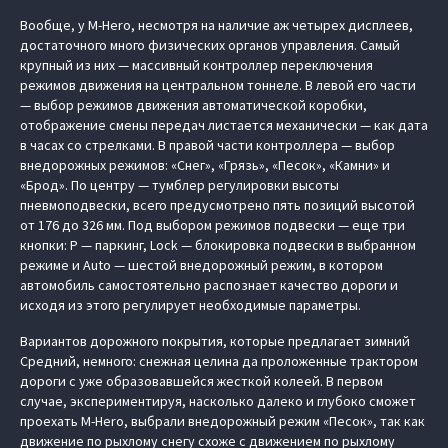
Вообще, у M-Hero, несмотря на наличие аж четырех дисплеев,
достаточного много физических органов управления. Самый
крупный из них — массивный контроллер переключения
режимов движения на центральном тоннеле. В левой его части
— выбор режимов движения автоматической коробки,
отображение смены передач листается механически — как дата
в часах со стрелками. В правой части контроллера — выбор
внедорожных режимов: «Снег», «Грязь», «Песок», «Камни» и
«Брод». По центру — тумблер регулировки высоты
пневмоподвески, всего предусмотрено пять позиций высотой
от 176 до 326 мм. Под выбором режимов подвески — еще три
кнопки: P — паркинг, Lock — блокировка подвески в выбранном
режиме и Auto — шестой внедорожный режим, в котором
автомобиль самостоятельно распознает качество дороги и
исходя из этого регулирует необходимые параметры.
Вариантов дорожного покрытия, которые предлагает зимний
Средний, немного: снежная целина да проложенные трактором
дороги с уже образовавшейся жесткой колеей. В первом
случае, экспериментируя, насколько далеко и глубоко сможет
проехать M-Hero, выбрали внедорожный режим «Песок», так как
движение по рыхлому снегу схоже с движением по рыхлому