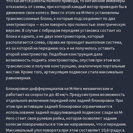
Что касается работы полного привода, то китайские инженеры
отказались от схемы, при которой каждый мотор приводил бы в
движение свое колесо. Вместо этого на M-Hero установлены
трансмиссионные блоки, к которым подсоединяют по два
электромотора — если говорить про полностью электрическую
версию. В случае с гибридом передняя установка состоит из
блока и одного, а не двух электромоторов, который
располагается слева, справа же проходит выхлопная система,
из-за которой на переднюю ось и не получилось уставить
второй электромотор. Подобная конструкция дала
возможность поднять электромоторы, опустив при этом всю
трансмиссию и получив конструкцию, аналогичную портальным
мостам. Кроме того, артикуляция подвески стала максимально
равномерная.
Блокировки дифференциалов на M-Hero механические и
работают на скорости до 40 км/ч. Предусмотрена возможность
отдельного включения передней или задней блокировки. При
этом при активации задней блокировки ограничивается
использование задней подруливающей подвески: сзади на M-
Hero стоит своя рулевая рейка, которая позволяет задним
колесам поворачиваться в том же направлении, что и передним.
Максимальный угол поворота при этом составляет 10,6 градуса.