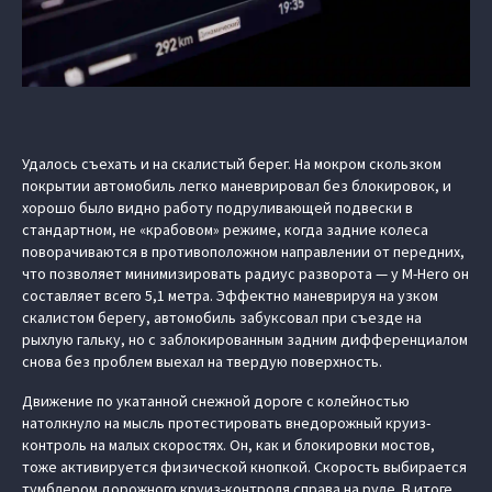
Удалось съехать и на скалистый берег. На мокром скользком
покрытии автомобиль легко маневрировал без блокировок, и
хорошо было видно работу подруливающей подвески в
стандартном, не «крабовом» режиме, когда задние колеса
поворачиваются в противоположном направлении от передних,
что позволяет минимизировать радиус разворота — у M-Hero он
составляет всего 5,1 метра. Эффектно маневрируя на узком
скалистом берегу, автомобиль забуксовал при съезде на
рыхлую гальку, но с заблокированным задним дифференциалом
снова без проблем выехал на твердую поверхность.
Движение по укатанной снежной дороге с колейностью
натолкнуло на мысль протестировать внедорожный круиз-
контроль на малых скоростях. Он, как и блокировки мостов,
тоже активируется физической кнопкой. Скорость выбирается
тумблером дорожного круиз-контроля справа на руле. В итоге