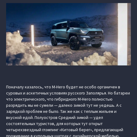
Поначалу казалось, что M-Hero будет не особо органичен в
суровых и аскетичных условиях русского Заполярья. Но батареи
что электрического, что гибридного M-Hero полностью
разрядить мы не сумели — далеко зимой тут не уедешь. А с
зарядкой проблем не было. Так же как с теплым жильем и
вкусной едой. Полуостров Средний зимой — удел
состоятельных туристов, для которых тут открыт
четырехзвездный глэмпинг «Китовый берег», предлагающий
проживание в купольных шатрах с дизайнерской мебелью,