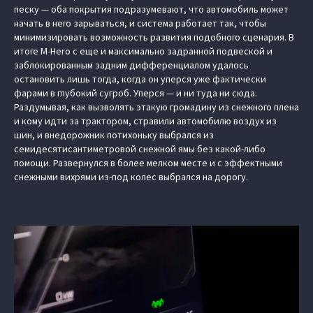
песку — оба покрытия подразумевают, что автомобиль может
начать в него зарываться, и система работает так, чтобы
минимизировать возможность развития подобного сценария. В
итоге M-Hero с еще и максимально задранной подвеской и
заблокированным задним дифференциалом удалось
остановить лишь тогда, когда он уперся уже фактически
фарами в глубокий сугроб. Уперся — и ни туда ни сюда.
Раздумывая, как вызволять этакую громадину из снежного плена
и кому идти за трактором, стравили автомобилю воздух из
шин, и внедорожник потихоньку выбрался из
семидесятисантиметровой снежной ямы без какой-либо
помощи. Развернулся в более мелком месте и с эффектными
снежными вихрями из-под колес выбрался на дорогу.