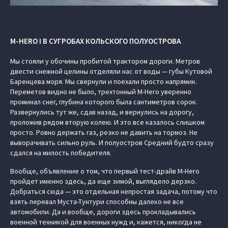
M-HERO I В СУГРОБАХ КОЛЬСКОГО ПОЛУОСТРОВА
Мы стояли у обочины пробитой трактором дороги. Метров
двести снежной целины отделяли нас от воды — губы Кутовой
Баренцева моря. Мы свернули и поехали просто напрямик.
Переметов видно не было, трехтонный M-Hero уверенно
проминал снег, глубина которого была сантиметров сорок.
Развернулись тут же, сдав назад, и вернулись на дорогу,
проложив рядом вторую колею. И это все казалось слишком
просто. Ровно держать газ, резко не давить на тормоз. Не
выворачивать сильно руль. И полуостров Средний будто сразу
сдался на милость победителя.
Вообще, объявление о том, что первый тест-драйв M-Hero
пройдет именно здесь, да еще зимой, выглядело дерзко.
Добраться сюда — это отдельная непростая задача, потому что
взять перевал Муста-Тунтури способны далеко не все
автомобили. Да и вообще, дороги здесь прокладывались
военной техникой для военных нужд и, кажется, никогда не